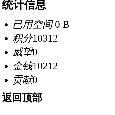
统计信息
已用空间
0 B
积分
10312
威望
0
金钱
10212
贡献
0
返回顶部