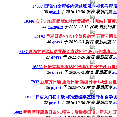
34667
日语N1全程签约保过班 教学视频教程 
50
gtyre1
于
2016-10-30
发表
最后回复
20
10346
安宁0-N1高级版(b站付费课程)【完结】百
44
tekunjun
于
2023-11-12
发表
最后回复
26192
早稻日语N5-N1全阶段教学 百度云网
40
gtyre1
于
2019-6-3
发表
最后回复
20
8287
新东方在线日语零基础直达N1全程vip长线班202
27
gtyre1
于
2022-8-26
发表
最后回复
20
16823
日语零基础直达N1全程VIP长线班 百
26
gtyre1
于
2020-5-2
发表
最后回复
20
7932
新东方日语 唐盾日语 新编日语 1-4册 百
26
gtyre1
于
2022-8-15
发表
最后回复
20
13585
日语入门初中级 标准新编零基础日语 自学视
27
gtyre1
于
2016-10-30
发表
最后回复
20
5682
哗哩哗哩唐盾日语N1精讲，盾盾桑日语、新东方日