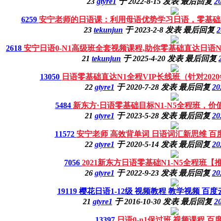
23
gtyre1
于
2022-8-15
发表
最后回复
20
6259
安宁老师的日语课：利用母语优势学习日语，零基础直
23
tekunjun
于
2023-2-8
发表
最后回复
2
2618
安宁日语0-N1高级班全套视频课程,助你零基础直达日语
21
tekunjun
于
2025-4-20
发表
最后回复
13050
日语零基础直达N1全程VIP长线班（针对202
22
gtyre1
于
2020-7-28
发表
最后回复
20
5484
新东方·日语零基础目标N1-N5全程班，价值
21
gtyre1
于
2023-5-28
发表
最后回复
20
11572
安宁老师 高效背单词 日语词汇新思维 百
22
gtyre1
于
2020-5-14
发表
最后回复
20
7056
2021新东方日语零基础N1-N5全程班【
26
gtyre1
于
2022-9-23
发表
最后回复
20
19119
樱花日语1-12级 视频教程 教学视频 百
21
gtyre1
于
2016-10-30
发表
最后回复
20
13397
日语0-n1保过班 视频课程 