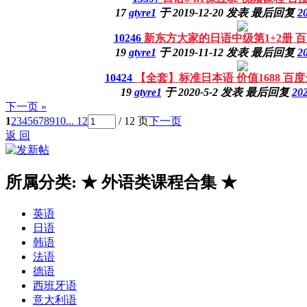
17
gtyre1
于
2019-12-20
发表
最后回复
20
10246
新东方大家的日语中级第1+2册 
19
gtyre1
于
2019-11-12
发表
最后回复
20
10424
【全套】标准日本语 价值1688 百度
19
gtyre1
于
2020-5-2
发表
最后回复
202
下一页 »
1
2
3
4
5
6
7
8
9
10
... 12
/ 12 页
下一页
返 回
所属分类: ★ 外语类课程合集 ★
英语
日语
韩语
法语
德语
西班牙语
意大利语