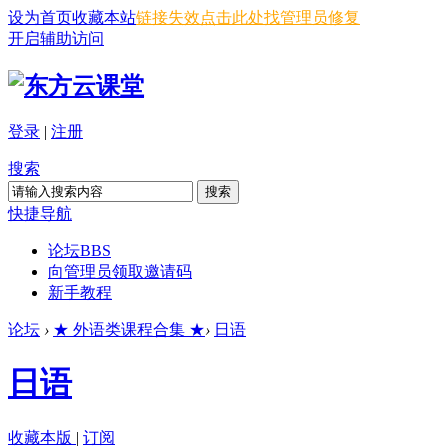
设为首页
收藏本站
链接失效点击此处找管理员修复
开启辅助访问
登录
|
注册
搜索
搜索
快捷导航
论坛
BBS
向管理员领取邀请码
新手教程
论坛
›
★ 外语类课程合集 ★
›
日语
日语
收藏本版
|
订阅