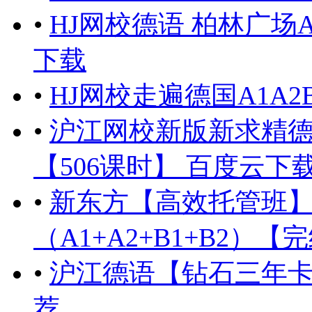
•
HJ网校德语 柏林广场A
下载
•
HJ网校走遍德国A1A2
•
沪江网校新版新求精德语
【506课时】 百度云下
•
新东方【高效托管班
（A1+A2+B1+B2）
•
沪江德语【钻石三年卡
荐