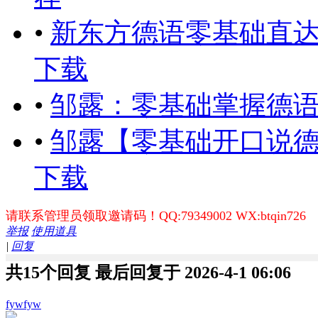
•
新东方德语零基础直达
下载
•
邹露：零基础掌握德语
•
邹露【零基础开口说德
下载
请联系管理员领取邀请码！QQ:79349002 WX:btqin726
举报
使用道具
|
回复
共15个回复 最后回复于 2026-4-1 06:06
fywfyw