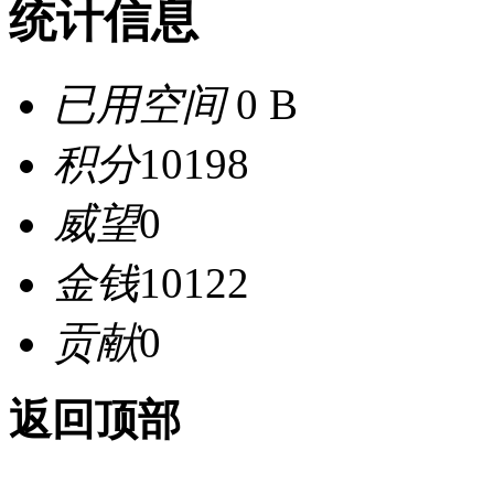
统计信息
已用空间
0 B
积分
10198
威望
0
金钱
10122
贡献
0
返回顶部