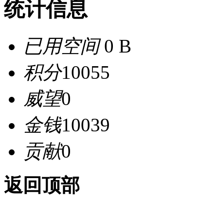
统计信息
已用空间
0 B
积分
10055
威望
0
金钱
10039
贡献
0
返回顶部