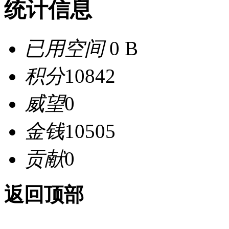
统计信息
已用空间
0 B
积分
10842
威望
0
金钱
10505
贡献
0
返回顶部