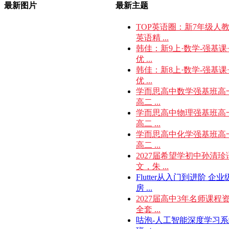
最新图片
最新主题
TOP英语圈：新7年级人
英语精 ...
韩佳：新9上·数学-强基课
优 ...
韩佳：新8上·数学-强基课
优 ...
学而思高中数学强基班高
高二 ...
学而思高中物理强基班高
高二 ...
学而思高中化学强基班高
高二 ...
2027届希望学初中孙清珍
文，朱 ...
Flutter从入门到进阶 企
房 ...
2027届高中3年名师课程
全套 ...
咕泡-人工智能深度学习系