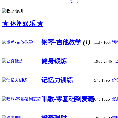
班（ ...
★ 休闲娱乐 ★
钢琴-吉他教学
(1)
钢琴
113
/ 1607
健身锻炼
【运
196
/ 2746
记忆力训练
价
57
/ 1795
唱歌-零基础到麦霸
张
67
/ 1325
李